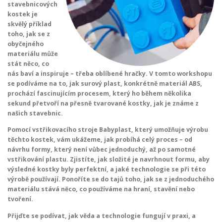
stavebnicových
kostek je
skvělý příklad
toho, jak se z
obyčejného
materiálu může
stát něco, co
nás baví a inspiruje – třeba oblíbené hračky. V tomto workshopu
se podíváme na to, jak surový plast, konkrétně materiál ABS,
prochází fascinujícím procesem, který ho během několika
sekund přetvoří na přesně tvarované kostky, jak je známe z
našich stavebnic.
Pomocí vstřikovacího stroje Babyplast, který umožňuje výrobu
těchto kostek, vám ukážeme, jak probíhá celý proces – od
návrhu formy, který není vůbec jednoduchý, až po samotné
vstřikování plastu. Zjistíte, jak složité je navrhnout formu, aby
výsledné kostky byly perfektní, a jaké technologie se při této
výrobě používají. Ponoříte se do tajů toho, jak se z jednoduchého
materiálu stává něco, co používáme na hraní, stavění nebo
tvoření.
Přijďte se podívat, jak věda a technologie fungují v praxi, a