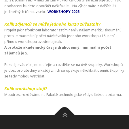
Spíš bychom řekli – musíte! Čím víc workshopů si zarezervujete, tím víc
obohaceni budete opouštět naši fakultu. Na výběr máte z dalších 21
jedinečných témat v sekci
WORKSHOPY 2025
.
Kolik zájemců se může jednoho kurzu zúčastnit?
Projekt Jak nafouknout laboratoř zatím není v našem měřítku zkoumání,
proto je maximální počet návštěvníků jednoho workshopu 15, není-li
přímo u workshopu uvedeno jinak.
A protože akademický čas je drahocenný, minimální počet
zájemců je 5.
Pokud je vás více, nezoufejte a rozdělte se na dvě skupinky. Workshopů
je dost pro všechny a každý z nich se opakuje několikrát denně. Skupinky
se tedy mohou vystřídat.
Kolik workshop stojí?
Moudrost rozdáváme na Fakultě technologické vždy s láskou a zdarma.