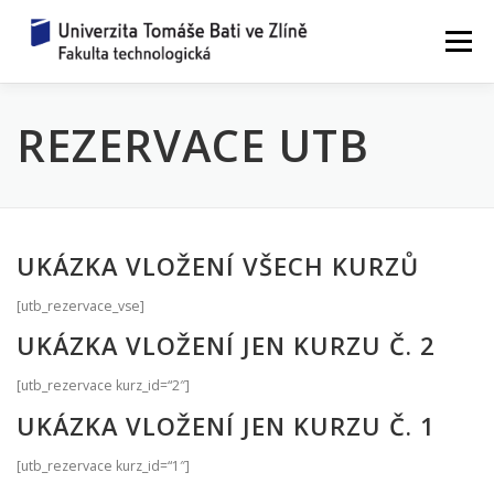
Přeskočit
na
Menu
obsah
REZERVACE UTB
ZAŽIJ VĚDU
WORKSHOPY 2026
JAK TO FUNGUJE?
ZEPTEJ SE VĚDCE
UKÁZKA VLOŽENÍ VŠECH KURZŮ
REZERVACE
UPLYNULÉ ROČNÍKY
KONTAKTY
[utb_rezervace_vse]
UKÁZKA VLOŽENÍ JEN KURZU Č. 2
[utb_rezervace kurz_id=“2″]
UKÁZKA VLOŽENÍ JEN KURZU Č. 1
[utb_rezervace kurz_id=“1″]