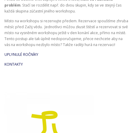
problém
. Stačí se rozdělit např. do dvou skupin, kdy se ve stejný čas
každá skupina zúčastní jiného workshopu.
Místo na workshopu si rezervujte předem. Rezervace spouštíme zhruba
měsíc před Zažij vědu. Jednotlivci můžou zkusit štěstí a rezervovat si své
místo na vysněném workshopu ještě v den konání akce, přímo na místě.
Tento postup ale tak úplně nedoporučujeme, přece nechcete aby na
vás na workshopu nezbylo místo? Takže raději hurá na rezervaci!
UPLYNULÉ ROČNÍKY
KONTAKTY