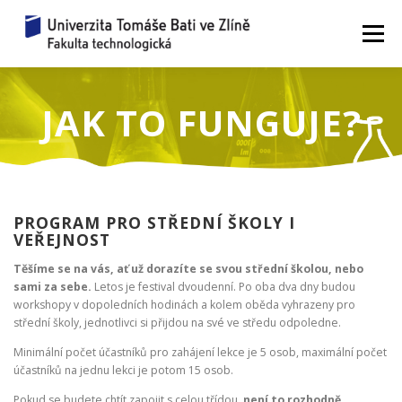
Přeskočit
na
Menu
obsah
ZAŽIJ VĚDU
WORKSHOPY 2026
JAK TO FUNGUJE?
JAK TO FUNGUJE?
ZEPTEJ SE VĚDCE
PROGRAM PRO STŘEDNÍ ŠKOLY I
VEŘEJNOST
REZERVACE
UPLYNULÉ ROČNÍKY
KONTAKTY
Těšíme se na vás, ať už dorazíte se svou střední školou, nebo
sami za sebe.
Letos je festival dvoudenní. Po oba dva dny budou
workshopy v dopoledních hodinách a kolem oběda vyhrazeny pro
střední školy, jednotlivci si přijdou na své ve středu odpoledne.
Minimální počet účastníků pro zahájení lekce je 5 osob, maximální počet
účastníků na jednu lekci je potom 15 osob.
Pokud se budete chtít zapojit s celou třídou,
není to rozhodně