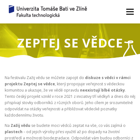
Přeskočit
na
Menu
obsah
ZAŽIJ VĚDU
WORKSHOPY 2026
ZEPTEJ SE VĚDCE
JAK TO FUNGUJE?
ZEPTEJ SE VĚDCE
Na festivalu Zažij vědu se můžete zapojit do
diskuze s vědci v rámci
REZERVACE
UPLYNULÉ ROČNÍKY
KONTAKTY
projektu Zeptej se vědce
, který propojuje veřejnost s vědeckou
komunitou a ukazuje, že ve vědě opravdu
neexistují blbé otázky
.
Tento český projekt vznikl v roce 2021 z iniciativy tří vědkyň a dnes do něj
přispívají stovky odborníků z různých oborů. Jeho cílem je srozumitelně
odpovídat na otázky veřejnosti a přibližovat vědecké poznatky
každodennímu životu.
Na
Zažij vědu
se budete moci vědců zeptat na vše, co vás zajímá o
plastech
– od jejich výroby přes využití až po dopady na životní
prostředí a možnosti biodegradace. Odpovídat vám budou odborníci z