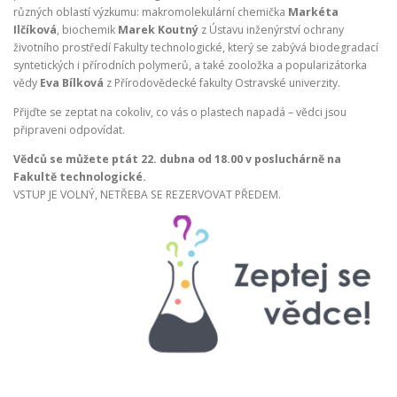
různých oblastí výzkumu: makromolekulární chemička
Markéta
Ilčíková
, biochemik
Marek Koutný
z Ústavu inženýrství ochrany
životního prostředí Fakulty technologické, který se zabývá biodegradací
syntetických i přírodních polymerů, a také zooložka a popularizátorka
vědy
Eva Bílková
z Přírodovědecké fakulty Ostravské univerzity.
Přijďte se zeptat na cokoliv, co vás o plastech napadá – vědci jsou
připraveni odpovídat.
Vědců se můžete ptát 22. dubna od 18.00 v posluchárně na
Fakultě technologické.
VSTUP JE VOLNÝ, NETŘEBA SE REZERVOVAT PŘEDEM.