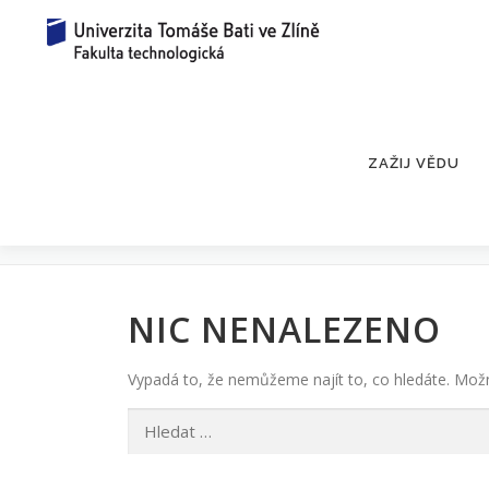
Přeskočit
na
obsah
ZAŽIJ VĚDU
ŠTÍTEK:
ZLÍN
NIC NENALEZENO
Vypadá to, že nemůžeme najít to, co hledáte. Mo
Vyhledávání