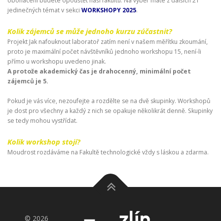
obohaceni budete opouštět naši fakultu. Na výběr máte z dalších 21
jedinečných témat v sekci
WORKSHOPY 2025
.
Kolik zájemců se může jednoho kurzu zúčastnit?
Projekt Jak nafouknout laboratoř zatím není v našem měřítku zkoumání,
proto je maximální počet návštěvníků jednoho workshopu 15, není-li
přímo u workshopu uvedeno jinak.
A protože akademický čas je drahocenný, minimální počet
zájemců je 5.
Pokud je vás více, nezoufejte a rozdělte se na dvě skupinky. Workshopů
je dost pro všechny a každý z nich se opakuje několikrát denně. Skupinky
se tedy mohou vystřídat.
Kolik workshop stojí?
Moudrost rozdáváme na Fakultě technologické vždy s láskou a zdarma.
© 2026