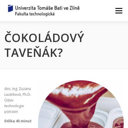
Přeskočit
na
Menu
obsah
ČOKOLÁDOVÝ
ZAŽIJ VĚDU
WORKSHOPY 2026
TAVEŇÁK?
JAK TO FUNGUJE?
ZEPTEJ SE VĚDCE
REZERVACE
UPLYNULÉ ROČNÍKY
KONTAKTY
doc. Ing. Zuzana
Lazárková, Ph.D.
Ústav
technologie
potravin
Délka 45 minut