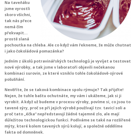
Na taveňáku
jsme vyrostli
skoro všichni,
tak nás přece
nemá čím
překvapit…
prostě slaná
pochoutka na chleba. Ale co když vám řekneme, že může chutnat
i jako čokoládová pomazánka?
Jedním z úkolů potravinářských technologů je vyvíjet a testovat
nové výrobky, a tak jsme v laboratoři objevili nečekanou
kombinaci surovin, ze které vzniklo tohle čokoládově-sýrové
pošušňání.
Nevěříte, že se taková kombinace spolu rýmuje? Tak přijďte!
Nejen, že tuhle baštu ochutnáte, my vám i ukážeme, jak si ji
vyrobit. A když už budeme v procesu výroby, povíme si, co jsou to
tavené sýry, proč se při jejich výrobě používají tzv. tavicí soli a
proč tato „éčka“ nepředstavují žádné tajemné zlo, ale mají
důležitou technologickou funkci. Podíváme se také na rozšířené
mýty, které kolem tavených sýrů kolují, a společně oddělíme
fakta od domněnek.