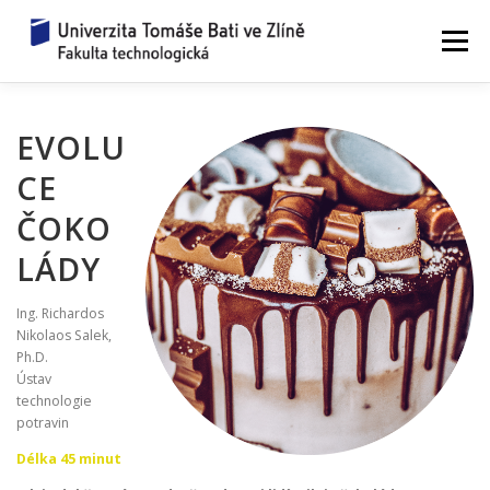
Přeskočit
na
Menu
obsah
ZAŽIJ VĚDU
WORKSHOPY 2026
EVOLU
CE
JAK TO FUNGUJE?
ZEPTEJ SE VĚDCE
ČOKO
LÁDY
REZERVACE
UPLYNULÉ ROČNÍKY
KONTAKTY
Ing. Richardos
Nikolaos Salek,
Ph.D.
Ústav
technologie
potravin
Délka 45 minut