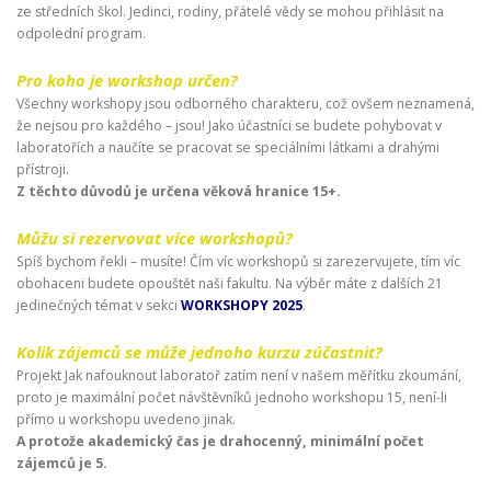
ze středních škol. Jedinci, rodiny, přátelé vědy se mohou přihlásit na
odpolední program.
Pro koho je workshop určen?
Všechny workshopy jsou odborného charakteru, což ovšem neznamená,
že nejsou pro každého – jsou! Jako účastníci se budete pohybovat v
laboratořích a naučíte se pracovat se speciálními látkami a drahými
přístroji.
Z těchto důvodů je určena věková hranice 15+.
Můžu si rezervovat více workshopů?
Spíš bychom řekli – musíte! Čím víc workshopů si zarezervujete, tím víc
obohaceni budete opouštět naši fakultu. Na výběr máte z dalších 21
jedinečných témat v sekci
WORKSHOPY 2025
.
Kolik zájemců se může jednoho kurzu zúčastnit?
Projekt Jak nafouknout laboratoř zatím není v našem měřítku zkoumání,
proto je maximální počet návštěvníků jednoho workshopu 15, není-li
přímo u workshopu uvedeno jinak.
A protože akademický čas je drahocenný, minimální počet
zájemců je 5.