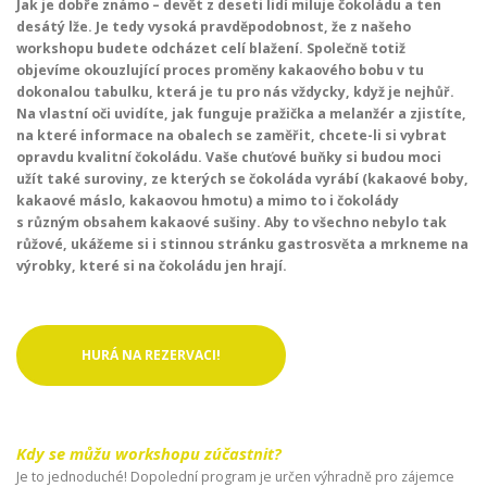
Jak je dobře známo – devět z deseti lidí miluje čokoládu a ten
desátý lže. Je tedy vysoká pravděpodobnost, že z našeho
workshopu budete odcházet celí blažení. Společně totiž
objevíme okouzlující proces proměny kakaového bobu v tu
dokonalou tabulku, která je tu pro nás vždycky, když je nejhůř.
Na vlastní oči uvidíte, jak funguje pražička a melanžér a zjistíte,
na které informace na obalech se zaměřit, chcete-li si vybrat
opravdu kvalitní čokoládu. Vaše chuťové buňky si budou moci
užít také suroviny, ze kterých se čokoláda vyrábí (kakaové boby,
kakaové máslo, kakaovou hmotu) a mimo to i čokolády
s různým obsahem kakaové sušiny. Aby to všechno nebylo tak
růžové, ukážeme si i stinnou stránku gastrosvěta a mrkneme na
výrobky, které si na čokoládu jen hrají.
HURÁ NA REZERVACI!
Kdy se můžu workshopu zúčastnit?
Je to jednoduché! Dopolední program je určen výhradně pro zájemce