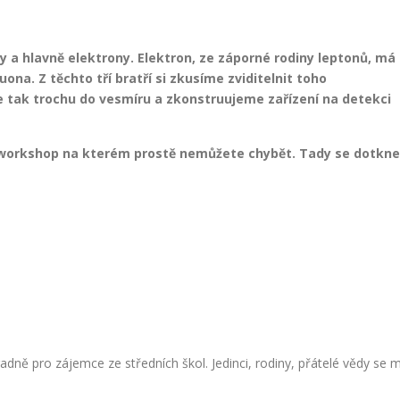
y a hlavně elektrony. Elektron, ze záporné rodiny leptonů, má
uona. Z těchto tří bratří si zkusíme zviditelnit toho
tak trochu do vesmíru a zkonstruujeme zařízení na detekci
ako workshop na kterém prostě nemůžete chybět. Tady se dotkn
dně pro zájemce ze středních škol. Jedinci, rodiny, přátelé vědy se 