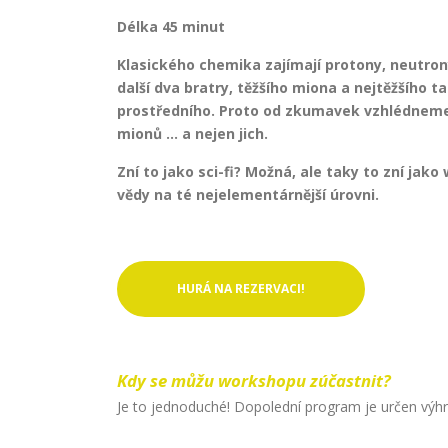
Délka 45 minut
Klasického chemika zajímají protony, neutron
další dva bratry, těžšího miona a nejtěžšího ta
prostředního. Proto od zkumavek vzhlédneme 
mionů … a nejen jich.
Zní to jako sci-fi? Možná, ale taky to zní j
vědy na té nejelementárnější úrovni.
HURÁ NA REZERVACI!
Kdy se můžu workshopu zúčastnit?
Je to jednoduché! Dopolední program je určen výhra