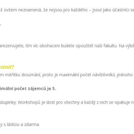
 ovšem neznamená, že nejsou pro každého – jsou! Jako účastníci se
.
arezervujete, tím víc obohaceni budete opouštět naši fakultu. Na výbě
stnit?
šem měřítku zkoumání, proto je maximální počet návštěvníků jednoh
mální počet zájemců je 5.
 skupinky. Workshopů je dost pro všechny a každý z nich se opakuje n
y s láskou a zdarma.