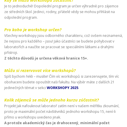
Je to jednoduché! Dopolední program je určen výhradně pro zájemce
ze středních škol. Jedinci, rodiny, přátelé vědy se mohou přihlásit na
odpolední program.
Pro koho je workshop určen?
Všechny workshopy jsou odborného charakteru, což ovšem neznamená,
že nejsou pro každého – jsou! Jako účastníci se budete pohybovat v
laboratořích a naučíte se pracovat se speciálními látkami a drahými
přístroji.
Z těchto důvodů je určena věková hranice 15+.
Můžu si rezervovat více workshopů?
Spíš bychom řekli – musíte! Čím víc workshopů si zarezervujete, tím víc
obohaceni budete opouštět naši fakultu. Na výběr máte z dalších 21
jedinečných témat v sekci
WORKSHOPY 2025
.
Kolik zájemců se může jednoho kurzu zúčastnit?
Projekt Jak nafouknout laboratoř zatím není v našem měřítku zkoumání,
proto je maximální počet návštěvníků jednoho workshopu 15, není-li
přímo u workshopu uvedeno jinak.
A protože akademický čas je drahocenný, minimální počet