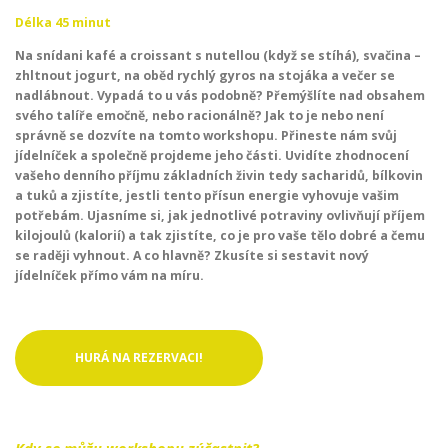
Délka 45 minut
Na snídani kafé a croissant s nutellou (když se stíhá), svačina –
zhltnout jogurt, na oběd rychlý gyros na stojáka a večer se
nadlábnout. Vypadá to u vás podobně? Přemýšlíte nad obsahem
svého talíře emočně, nebo racionálně? Jak to je nebo není
správně se dozvíte na tomto workshopu. Přineste nám svůj
jídelníček a společně projdeme jeho části. Uvidíte zhodnocení
vašeho denního příjmu základních živin tedy sacharidů, bílkovin
a tuků a zjistíte, jestli tento přísun energie vyhovuje vašim
potřebám. Ujasníme si, jak jednotlivé potraviny ovlivňují příjem
kilojoulů (kalorií) a tak zjistíte, co je pro vaše tělo dobré a čemu
se raději vyhnout. A co hlavně? Zkusíte si sestavit nový
jídelníček přímo vám na míru.
HURÁ NA REZERVACI!
Kdy se můžu workshopu zúčastnit?