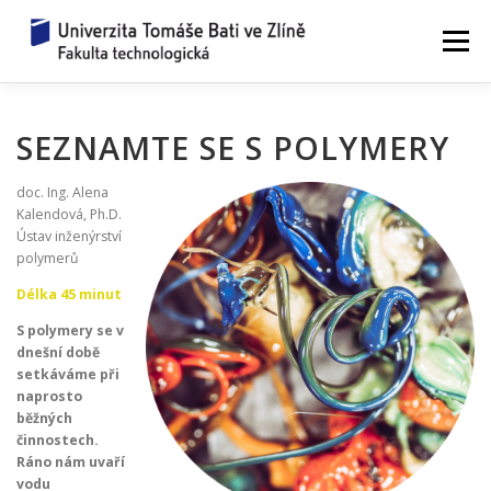
Přeskočit
na
Menu
obsah
ZAŽIJ VĚDU
WORKSHOPY 2026
SEZNAMTE SE S POLYMERY
doc. Ing. Alena
JAK TO FUNGUJE?
ZEPTEJ SE VĚDCE
Kalendová, Ph.D.
Ústav inženýrství
polymerů
REZERVACE
UPLYNULÉ ROČNÍKY
KONTAKTY
Délka 45 minut
S polymery se v
dnešní době
setkáváme při
naprosto
běžných
činnostech.
Ráno nám uvaří
vodu