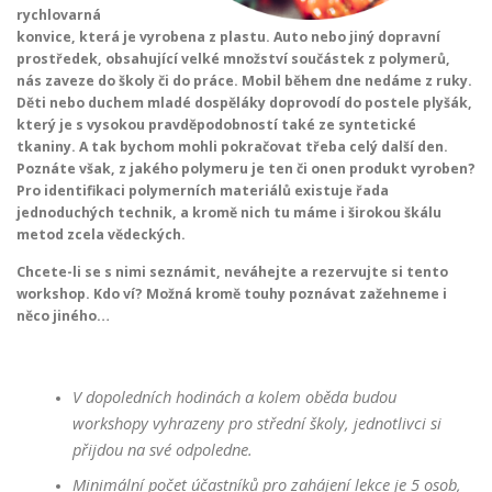
rychlovarná
konvice, která je vyrobena z plastu. Auto nebo jiný dopravní
prostředek, obsahující velké množství součástek z polymerů,
nás zaveze do školy či do práce. Mobil během dne nedáme z ruky.
Děti nebo duchem mladé dospěláky doprovodí do postele plyšák,
který je s vysokou pravděpodobností také ze syntetické
tkaniny. A tak bychom mohli pokračovat třeba celý další den.
Poznáte však, z jakého polymeru je ten či onen produkt vyroben?
Pro identifikaci polymerních materiálů existuje řada
jednoduchých technik, a kromě nich tu máme i širokou škálu
metod zcela vědeckých.
Chcete-li se s nimi seznámit, neváhejte a rezervujte si tento
workshop. Kdo ví? Možná kromě touhy poznávat zažehneme i
něco jiného…
V dopoledních hodinách a kolem oběda budou
workshopy
vyhrazeny pro střední školy, jednotlivci si
přijdou na své odpoledne
.
Minimální počet účastníků pro zahájení lekce je 5 osob,