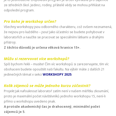
ze středních škol. Jedinci, rodiny, přátelé vědy se mohou přihlásit na
odpolední program.
Pro koho je workshop určen?
Všechny workshopy jsou odborného charakteru, což ovšem neznamená,
že nejsou pro každého – jsou! Jako účastníci se budete pohybovat v
laboratořích a naučíte se pracovat se speciálními látkami a drahými
přístroji.
Z těchto důvodů je určena věková hranice 15+.
Můžu si rezervovat více workshopů?
Spíš bychom řekli – musíte! Čím víc workshopů si zarezervujete, tím víc
obohaceni budete opouštět naši fakultu. Na výběr máte z dalších 21
jedinečných témat v sekci
WORKSHOPY 2025
.
Kolik zájemců se může jednoho kurzu zúčastnit?
Projekt Jak nafouknout laboratoř zatím není v našem měřítku zkoumání,
proto je maximální počet návštěvníků jednoho workshopu 15, není-li
přímo u workshopu uvedeno jinak.
A protože akademický čas je drahocenný, minimální počet
zájemců je 5.