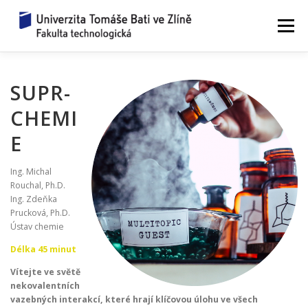
Přeskočit
na
Menu
obsah
ZAŽIJ VĚDU
WORKSHOPY 2026
SUPR-
CHEMI
JAK TO FUNGUJE?
ZEPTEJ SE VĚDCE
E
Ing. Michal
REZERVACE
UPLYNULÉ ROČNÍKY
KONTAKTY
Rouchal, Ph.D.
Ing. Zdeňka
Prucková, Ph.D.
Ústav chemie
Délka 45 minut
Vítejte ve světě
nekovalentních
vazebných interakcí, které hrají klíčovou úlohu ve všech