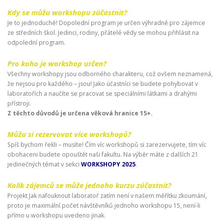
Kdy se můžu workshopu zúčastnit?
Je to jednoduché! Dopolední program je určen výhradně pro zájemce
ze středních škol. Jedinci, rodiny, přátelé vědy se mohou přihlásit na
odpolední program.
Pro koho je workshop určen?
Všechny workshopy jsou odborného charakteru, což ovšem neznamená,
že nejsou pro každého – jsou! Jako účastníci se budete pohybovat v
laboratořích a naučíte se pracovat se speciálními látkami a drahými
přístroji.
Z těchto důvodů je určena věková hranice 15+.
Můžu si rezervovat více workshopů?
Spíš bychom řekli – musíte! Čím víc workshopů si zarezervujete, tím víc
obohaceni budete opouštět naši fakultu. Na výběr máte z dalších 21
jedinečných témat v sekci
WORKSHOPY 2025
.
Kolik zájemců se může jednoho kurzu zúčastnit?
Projekt Jak nafouknout laboratoř zatím není v našem měřítku zkoumání,
proto je maximální počet návštěvníků jednoho workshopu 15, není-li
přímo u workshopu uvedeno jinak.