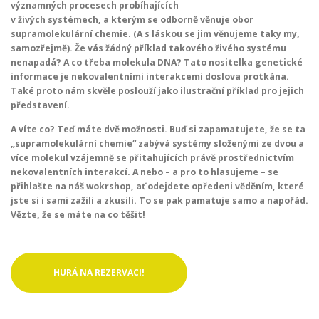
významných procesech probíhajících
v živých systémech, a kterým se odborně věnuje obor
supramolekulární chemie. (A s láskou se jim věnujeme taky my,
samozřejmě). Že vás žádný příklad takového živého systému
nenapadá? A co třeba molekula DNA? Tato nositelka genetické
informace je nekovalentními interakcemi doslova protkána.
Také proto nám skvěle poslouží jako ilustrační příklad pro jejich
představení.
A víte co? Teď máte dvě možnosti. Buď si zapamatujete, že se ta
„supramolekulární chemie“ zabývá systémy složenými ze dvou a
více molekul vzájemně se přitahujících právě prostřednictvím
nekovalentních interakcí. A nebo – a pro to hlasujeme – se
přihlašte na náš wokrshop, ať odejdete opředeni věděním, které
jste si i sami zažili a zkusili. To se pak pamatuje samo a napořád.
Vězte, že se máte na co těšit!
HURÁ NA REZERVACI!