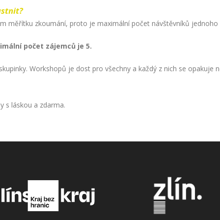
stnit?
šem měřítku zkoumání, proto je maximální počet návštěvníků jednoh
mální počet zájemců je 5.
 skupinky. Workshopů je dost pro všechny a každý z nich se opakuje n
y s láskou a zdarma.