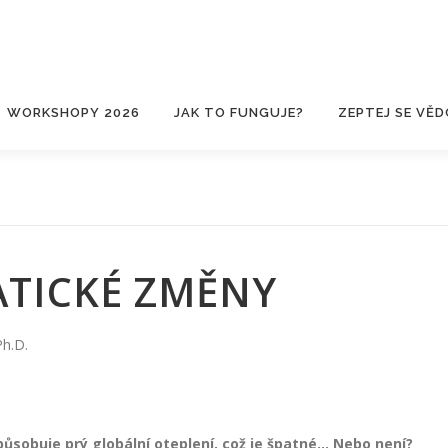
WORKSHOPY 2026
JAK TO FUNGUJE?
ZEPTEJ SE VĚD
ATICKÉ ZMĚNY
Ph.D.
Způsobuje prý globální oteplení, což je špatné… Nebo není?