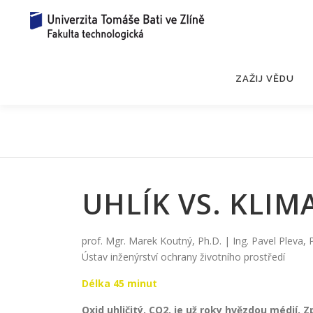
Přeskočit
na
obsah
ZAŽIJ VĚDU
UHLÍK VS. KLIM
prof. Mgr. Marek Koutný, Ph.D.
| Ing. Pavel Pleva, 
Ústav inženýrství ochrany životního prostředí
Délka 45 minut
Oxid uhličitý, CO2, je už roky hvězdou médií. 