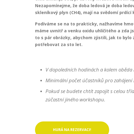
Nezapomínejme, že doba ledová je doba ledová
skleníkový plyn (CH4), mají na svědomí prdící 
Podíváme se na to prakticky, nažhavíme hmot
máme uvnitř a venku oxidu uhličitého a zda js
to s pár obrázky, abychom zjistili, jak to byl
potřebovat za sto let.
V dopoledních hodinách a kolem oběd
Minimální počet účastníků pro zahájení 
Pokud se budete chtít zapojit s celou tř
zúčastní jiného workshopu.
HURÁ NA REZERVACI!