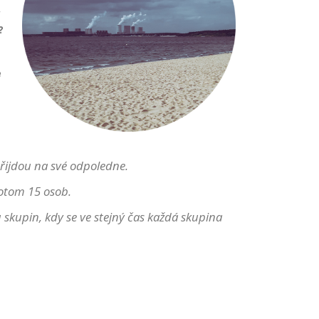
ý
?
e
 přijdou na své odpoledne
.
potom 15 osob.
u skupin, kdy se ve stejný čas každá skupina