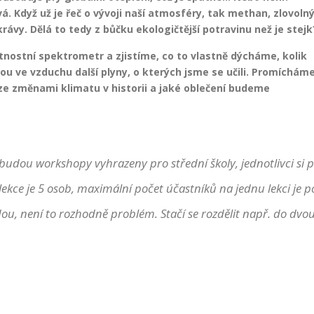
. Když už je řeč o vývoji naší atmosféry, tak methan, zlovoln
krávy. Dělá to tedy z bůčku ekologičtější potravinu než je stejk
nostní spektrometr a zjistíme, co to vlastně dýcháme, kolik
ou ve vzduchu další plyny, o kterých jsme se učili. Promíchám
o ze změnami klimatu v historii a jaké oblečení budeme
a budou workshopy
vyhrazeny pro střední školy, jednotlivci si
lekce je 5 osob, maximální počet účastníků na jednu lekci je 
ídou, není to rozhodně problém. Stačí se rozdělit např. do dvo