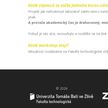
Kolik zájemců se může jednoho kurzu zúča
Projekt Jak nafouknout laboratoř zatím není v na
jinak.
A protože akademický čas je drahocenný, mini
Pokud je vás více, nezoufejte a rozdělte se na dvě
Kolik workshop stojí?
Moudrost rozdáváme na Fakultě technologické vžd
© 2026