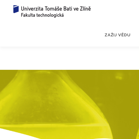
Přeskočit
na
obsah
ZAŽIJ VĚDU